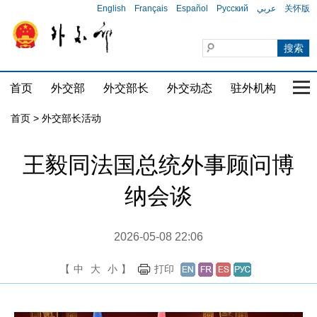
English
Français
Español
Русский
عربي
关怀版
首页
外交部
外交部长
外交动态
驻外机构
国家
首页 > 外交部长活动
王毅同法国总统外事顾问博
纳会谈
2026-05-08 22:06
【
中
大
小
】
打印