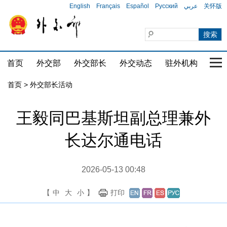
English
Français
Español
Русский
عربي
关怀版
首页
外交部
外交部长
外交动态
驻外机构
国家
首页 > 外交部长活动
王毅同巴基斯坦副总理兼外
长达尔通电话
2026-05-13 00:48
【
中
大
小
】
打印