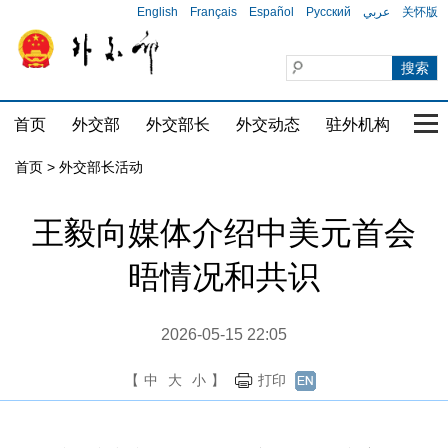
English
Français
Español
Русский
عربي
关怀版
首页
外交部
外交部长
外交动态
驻外机构
国家
首页 > 外交部长活动
王毅向媒体介绍中美元首会
晤情况和共识
2026-05-15 22:05
【
中
大
小
】
打印