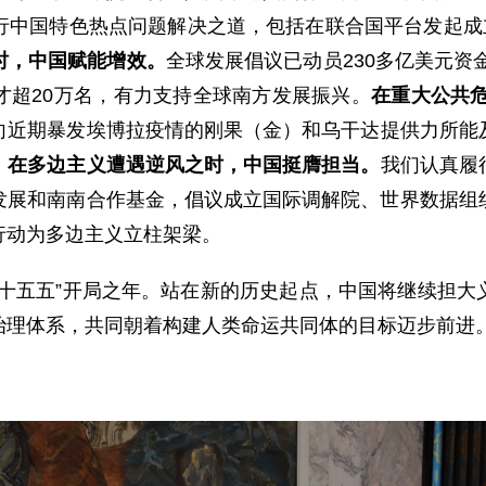
行中国特色热点问题解决之道，包括在联合国平台发起成
时，中国赋能增效。
全球发展倡议已动员230多亿美元资
才超20万名，有力支持全球南方发展振兴。
在重大公共
向近期暴发埃博拉疫情的刚果（
金
）和乌干达提供力所能
。
在多边主义遭遇逆风之时，中国挺膺担当。
我们认真履
发展和南南合作基金，倡议成立国际调解院、世界数据组
行动为多边主义立柱架梁。
“十五五”开局之年。站在新的历史起点，中国将继续担大
治理体系，共同朝着构建人类命运共同体的目标迈步前进