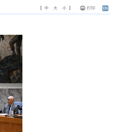
【
中
大
小
】
打印