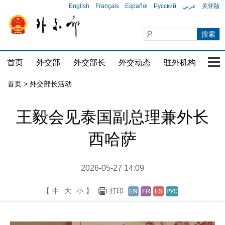
English
Français
Español
Русский
عربي
关怀版
首页
外交部
外交部长
外交动态
驻外机构
国家
首页 > 外交部长活动
王毅会见泰国副总理兼外长
西哈萨
2026-05-27 14:09
【
中
大
小
】
打印