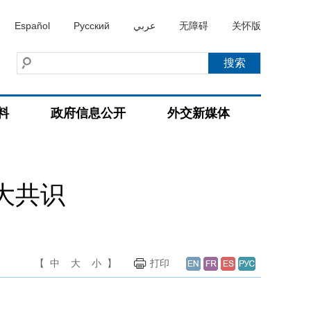
Español
Русский
عربي
无障碍
关怀版
料
政府信息公开
外交新媒体
大共识
【
中
大
小
】
打印