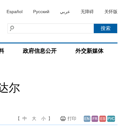
Español
Русский
عربي
无障碍
关怀版
料
政府信息公开
外交新媒体
达尔
【
中
大
小
】
打印