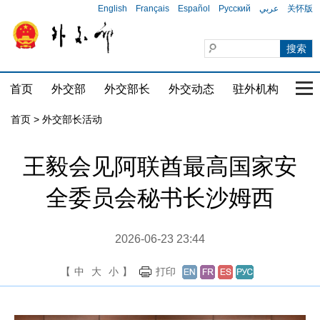
English
Français
Español
Русский
عربي
关怀版
首页
外交部
外交部长
外交动态
驻外机构
国家
首页 > 外交部长活动
王毅会见阿联酋最高国家安
全委员会秘书长沙姆西
2026-06-23 23:44
【
中
大
小
】
打印