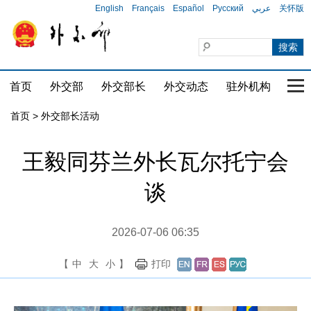
English
Français
Español
Русский
عربي
关怀版
首页
外交部
外交部长
外交动态
驻外机构
国家
首页 > 外交部长活动
王毅同芬兰外长瓦尔托宁会
谈
2026-07-06 06:35
【
中
大
小
】
打印