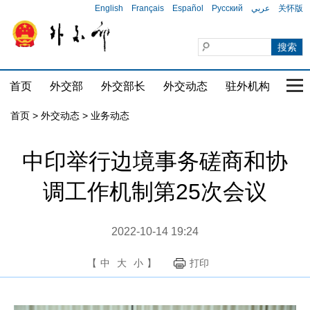
English
Français
Español
Русский
عربي
关怀版
首页
外交部
外交部长
外交动态
驻外机构
国家
首页
>
外交动态
>
业务动态
中印举行边境事务磋商和协
调工作机制第25次会议
2022-10-14 19:24
【
中
大
小
】
打印