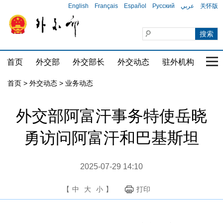
English
Français
Español
Русский
عربي
关怀版
首页
外交部
外交部长
外交动态
驻外机构
国家
首页
>
外交动态
>
业务动态
外交部阿富汗事务特使岳晓
勇访问阿富汗和巴基斯坦
2025-07-29 14:10
【
中
大
小
】
打印