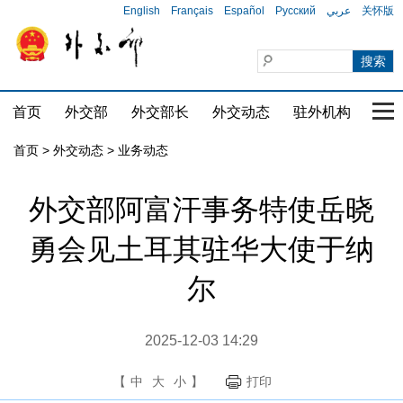
English
Français
Español
Русский
عربي
关怀版
首页
外交部
外交部长
外交动态
驻外机构
国家
首页
>
外交动态
>
业务动态
外交部阿富汗事务特使岳晓
勇会见土耳其驻华大使于纳
尔
2025-12-03 14:29
【
中
大
小
】
打印