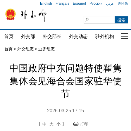
English
Français
Español
Русский
عربي
关怀版
首页
外交部
外交部长
外交动态
驻外机构
国家
首页
>
外交动态
>
业务动态
中国政府中东问题特使翟隽
集体会见海合会国家驻华使
节
2026-03-25 17:15
【
中
大
小
】
打印