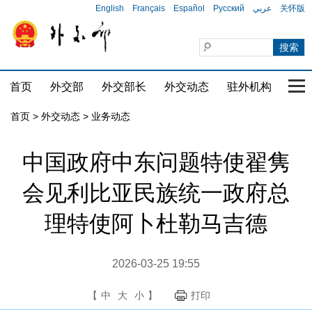
English
Français
Español
Русский
عربي
关怀版
首页
外交部
外交部长
外交动态
驻外机构
国家
首页
>
外交动态
>
业务动态
中国政府中东问题特使翟隽
会见利比亚民族统一政府总
理特使阿卜杜勒马吉德
2026-03-25 19:55
【
中
大
小
】
打印