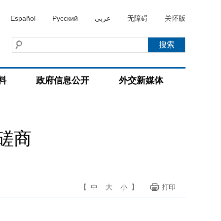
Español
Русский
عربي
无障碍
关怀版
料
政府信息公开
外交新媒体
磋商
【
中
大
小
】
打印