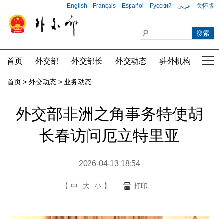
English
Français
Español
Русский
عربي
关怀版
首页
外交部
外交部长
外交动态
驻外机构
国家
首页
>
外交动态
>
业务动态
外交部非洲之角事务特使胡
长春访问厄立特里亚
2026-04-13 18:54
【
中
大
小
】
打印