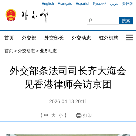
English
Français
Español
Русский
عربي
关怀版
首页
外交部
外交部长
外交动态
驻外机构
国家
首页
>
外交动态
>
业务动态
外交部条法司司长齐大海会
见香港律师会访京团
2026-04-13 20:11
【
中
大
小
】
打印