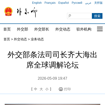
English
Français
Español
Русский
عربي
关怀版
首页
外交部
外交部长
外交动态
驻外机构
国家
首页
>
外交动态
>
业务动态
外交部条法司司长齐大海出
席全球调解论坛
2026-05-09 19:47
【
中
大
小
】
打印