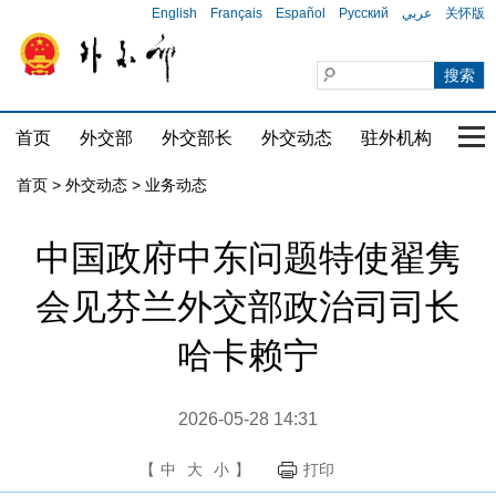
English
Français
Español
Русский
عربي
关怀版
首页
外交部
外交部长
外交动态
驻外机构
国家
首页
>
外交动态
>
业务动态
中国政府中东问题特使翟隽
会见芬兰外交部政治司司长
哈卡赖宁
2026-05-28 14:31
【
中
大
小
】
打印