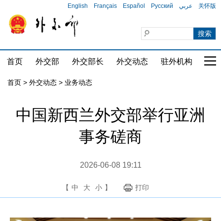
English
Français
Español
Русский
عربي
关怀版
首页
外交部
外交部长
外交动态
驻外机构
国家
首页
>
外交动态
>
业务动态
中国新西兰外交部举行亚洲
事务磋商
2026-06-08 19:11
【
中
大
小
】
打印