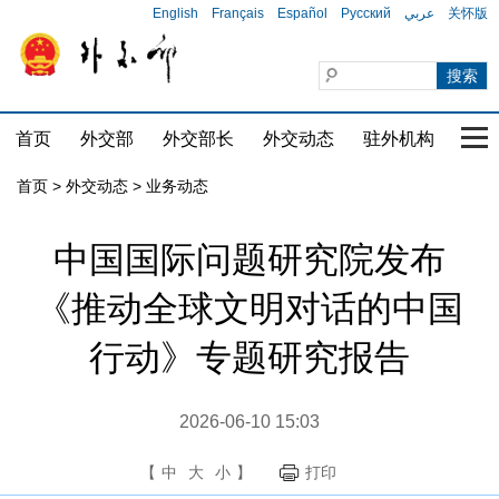
English
Français
Español
Русский
عربي
关怀版
首页
外交部
外交部长
外交动态
驻外机构
国家
首页
>
外交动态
>
业务动态
中国国际问题研究院发布
《推动全球文明对话的中国
行动》专题研究报告
2026-06-10 15:03
【
中
大
小
】
打印