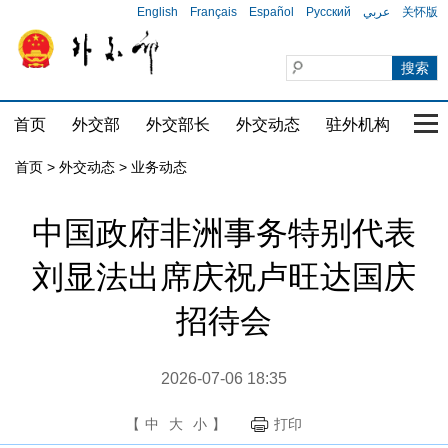
English
Français
Español
Русский
عربي
关怀版
首页
外交部
外交部长
外交动态
驻外机构
国家
首页
>
外交动态
>
业务动态
中国政府非洲事务特别代表
刘显法出席庆祝卢旺达国庆
招待会
2026-07-06 18:35
【
中
大
小
】
打印