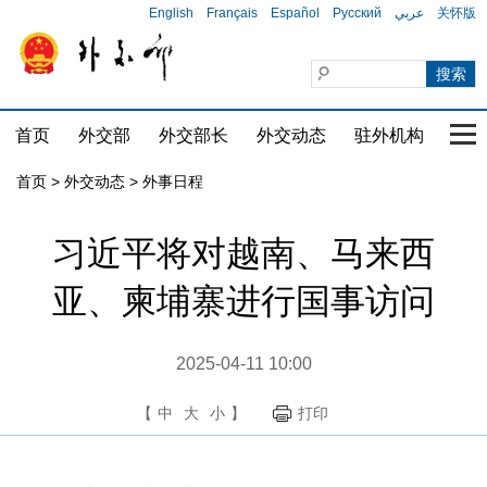
English
Français
Español
Русский
عربي
关怀版
首页
外交部
外交部长
外交动态
驻外机构
国家
首页
>
外交动态
>
外事日程
习近平将对越南、马来西
亚、柬埔寨进行国事访问
2025-04-11 10:00
【
中
大
小
】
打印