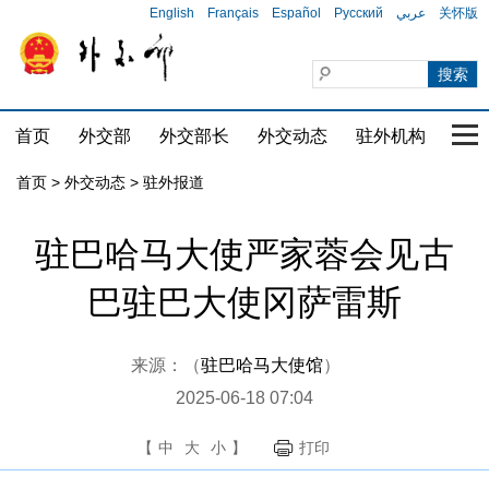
English
Français
Español
Русский
عربي
关怀版
首页
外交部
外交部长
外交动态
驻外机构
国家
首页
>
外交动态
>
驻外报道
驻巴哈马大使严家蓉会见古
巴驻巴大使冈萨雷斯
来源：（
驻巴哈马大使馆
）
2025-06-18 07:04
【
中
大
小
】
打印