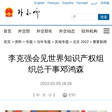
English
Français
Español
Русский
عربي
关怀版
首页
外交部
外交部长
外交动态
驻外机构
国家
首页
>
资料
>
专题
>
当年专题
>
其他专题
>
北京 2022
>
重要新闻
李克强会见世界知识产权组
织总干事邓鸿森
2022-02-05 18:26
【
中
大
小
】
打印