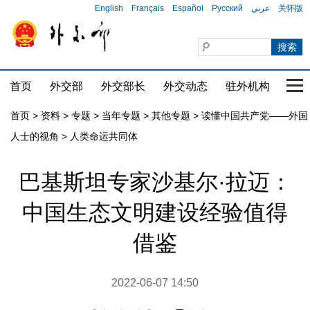
English
Français
Español
Русский
عربي
关怀版
首页
外交部
外交部长
外交动态
驻外机构
国家
首页
>
资料
>
专题
>
当年专题
>
其他专题
>
读懂中国共产党——外国
人士的视角
>
人类命运共同体
巴基斯坦专家沙基尔·拉迈：
中国生态文明建设经验值得
借鉴
2022-06-07 14:50