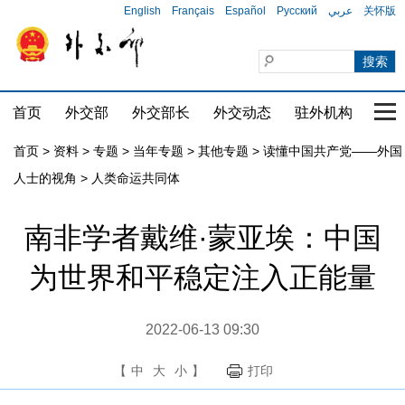
English
Français
Español
Русский
عربي
关怀版
首页
外交部
外交部长
外交动态
驻外机构
国家
首页
>
资料
>
专题
>
当年专题
>
其他专题
>
读懂中国共产党——外国
人士的视角
>
人类命运共同体
南非学者戴维·蒙亚埃：中国
为世界和平稳定注入正能量
2022-06-13 09:30
【
中
大
小
】
打印