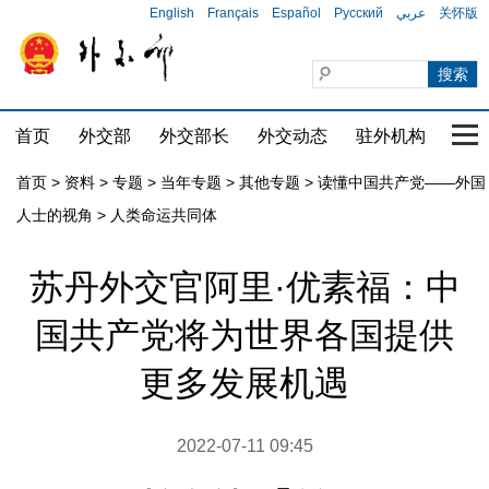
English
Français
Español
Русский
عربي
关怀版
首页
外交部
外交部长
外交动态
驻外机构
国家
首页
>
资料
>
专题
>
当年专题
>
其他专题
>
读懂中国共产党——外国
人士的视角
>
人类命运共同体
苏丹外交官阿里·优素福：中
国共产党将为世界各国提供
更多发展机遇
2022-07-11 09:45