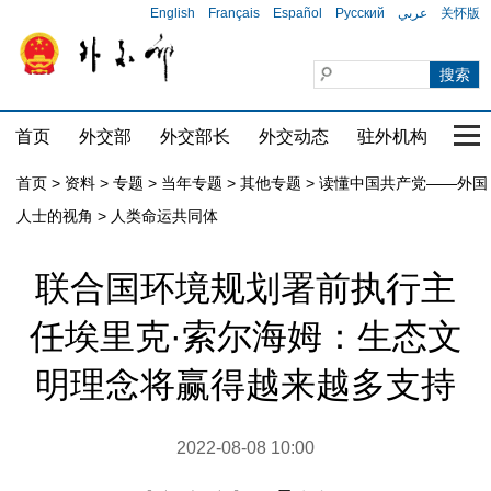
English
Français
Español
Русский
عربي
关怀版
首页
外交部
外交部长
外交动态
驻外机构
国家
首页
>
资料
>
专题
>
当年专题
>
其他专题
>
读懂中国共产党——外国
人士的视角
>
人类命运共同体
联合国环境规划署前执行主
任埃里克·索尔海姆：生态文
明理念将赢得越来越多支持
2022-08-08 10:00