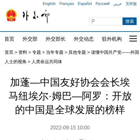
English
Français
Español
Русский
عربي
关怀版
首页
外交部
外交部长
外交动态
驻外机构
国家
首页
>
资料
>
专题
>
当年专题
>
其他专题
>
读懂中国共产党——外国
人士的视角
>
人类命运共同体
加蓬—中国友好协会会长埃
马纽埃尔·姆巴—阿罗：开放
的中国是全球发展的榜样
2022-09-15 10:00