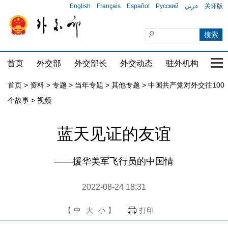
English
Français
Español
Русский
عربي
关怀版
首页
外交部
外交部长
外交动态
驻外机构
国家
首页
>
资料
>
专题
>
当年专题
>
其他专题
>
中国共产党对外交往100
个故事
>
视频
蓝天见证的友谊
——援华美军飞行员的中国情
2022-08-24 18:31
【
中
大
小
】
打印