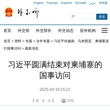
English
Français
Español
Русский
عربي
关怀版
首页
外交部
外交部长
外交动态
驻外机构
国家
首页
>
资料
>
专题
>
当年专题
>
习近平对越南、马来西亚、柬埔寨进
行国事访问
>
最新消息
习近平圆满结束对柬埔寨的
国事访问
2025-04-18 15:22
【
中
大
小
】
打印