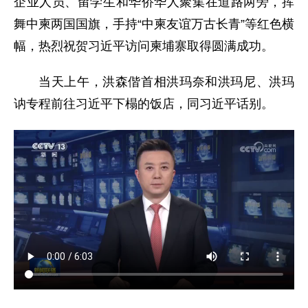
企业人员、留学生和华侨华人聚集在道路两旁，挥
舞中柬两国国旗，手持“中柬友谊万古长青”等红色横
幅，热烈祝贺习近平访问柬埔寨取得圆满成功。
当天上午，洪森偕首相洪玛奈和洪玛尼、洪玛
讷专程前往习近平下榻的饭店，同习近平话别。