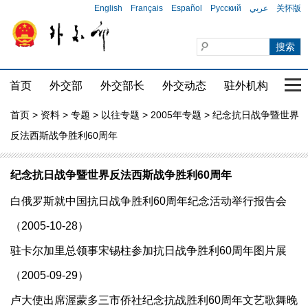
English
Français
Español
Русский
عربي
关怀版
首页
外交部
外交部长
外交动态
驻外机构
国家
首页
>
资料
>
专题
>
以往专题
>
2005年专题
> 纪念抗日战争暨世界
反法西斯战争胜利60周年
纪念抗日战争暨世界反法西斯战争胜利60周年
白俄罗斯就中国抗日战争胜利60周年纪念活动举行报告会
（2005-10-28）
驻卡尔加里总领事宋锡柱参加抗日战争胜利60周年图片展
（2005-09-29）
卢大使出席渥蒙多三市侨社纪念抗战胜利60周年文艺歌舞晚