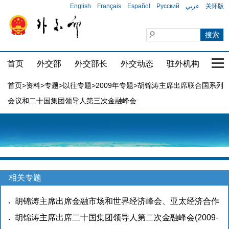
English
Français
Español
Русский
عربي
关怀版
首页
外交部
外交部长
外交动态
驻外机构
国家
首页
>
资料
>
专题
>
以往专题
>
2009年专题
>胡锦涛主席出席联合国系列
会议和二十国集团领导人第三次金融峰会
相关专题
胡锦涛主席出席金融市场和世界经济峰会、亚太经济合作
组织会议，对哥斯达黎加、古巴、秘鲁、希腊进行国事访
胡锦涛主席出席二十国集团领导人第二次金融峰会
(2009-