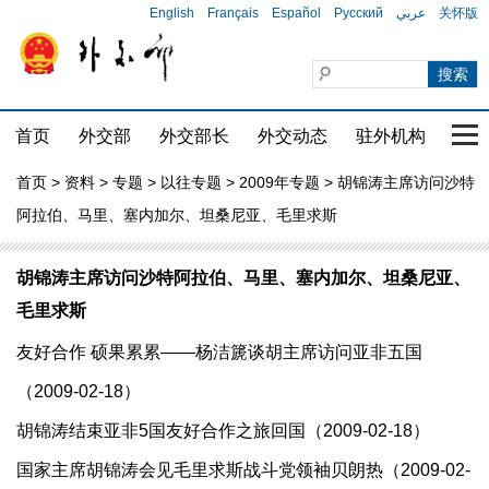
English
Français
Español
Русский
عربي
关怀版
首页
外交部
外交部长
外交动态
驻外机构
国家
首页
>
资料
>
专题
>
以往专题
>
2009年专题
> 胡锦涛主席访问沙特
阿拉伯、马里、塞内加尔、坦桑尼亚、毛里求斯
胡锦涛主席访问沙特阿拉伯、马里、塞内加尔、坦桑尼亚、
毛里求斯
友好合作 硕果累累——杨洁篪谈胡主席访问亚非五国
（2009-02-18）
胡锦涛结束亚非5国友好合作之旅回国（2009-02-18）
国家主席胡锦涛会见毛里求斯战斗党领袖贝朗热（2009-02-