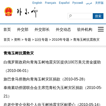
English
Français
Español
Русский
عربي
关怀版
首页
外交部
外交部长
外交动态
驻外机构
国家
首页
>
资料
>
专题
>
以往专题
>
2010年专题
> 青海玉树抗震救灾
青海玉树抗震救灾
白俄罗斯政府向青海玉树地震灾区提供100万美元资金援助
（2010-06-01）
旅巴拿马侨胞向青海玉树灾区捐款（2010-05-28）
泰南素叻侨团联合会主席范青松为玉树灾区捐款（2010-05-
21）
在老中资企业和个人向玉树地震灾区献爱心（2010-05-14）