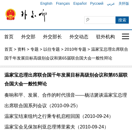
English
Français
Español
Русский
عربي
关怀版
首页
外交部
外交部长
外交动态
驻外机构
国家
首页
>
资料
>
专题
>
以往专题
>
2010年专题
> 温家宝总理出席联合
国千年发展目标高级别会议和第65届联合国大会一般性辩论
温家宝总理出席联合国千年发展目标高级别会议和第65届联
合国大会一般性辩论
奏响和平、发展、合作的时代强音——杨洁篪谈温家宝总理
出席联合国系列会议（2010-09-25）
温家宝结束纽约之行乘专机启程回国（2010-09-24）
温家宝会见保加利亚总理博里索夫（2010-09-24）