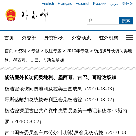
English
Français
Español
Русский
عربي
关怀版
首页
外交部
外交部长
外交动态
驻外机构
国家
首页
>
资料
>
专题
>
以往专题
>
2010年专题
> 杨洁篪外长访问奥地
利、墨西哥、古巴、哥斯达黎加
杨洁篪外长访问奥地利、墨西哥、古巴、哥斯达黎加
杨洁篪谈访问奥地利及拉美三国成果（2010-08-03）
哥斯达黎加总统钦奇利亚会见杨洁篪（2010-08-02）
杨洁篪探望古巴共产党中央委员会第一书记菲德尔·卡斯特
罗（2010-08-02）
古巴国务委员会主席劳尔·卡斯特罗会见杨洁篪（2010-08-