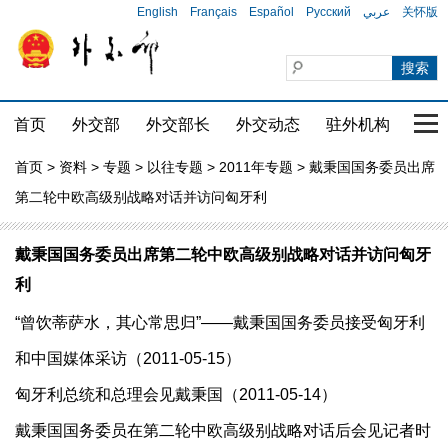
English
Français
Español
Русский
عربي
关怀版
首页
外交部
外交部长
外交动态
驻外机构
国家
首页
>
资料
>
专题
>
以往专题
>
2011年专题
> 戴秉国国务委员出席
第二轮中欧高级别战略对话并访问匈牙利
戴秉国国务委员出席第二轮中欧高级别战略对话并访问匈牙
利
“曾饮蒂萨水，其心常思归”——戴秉国国务委员接受匈牙利
和中国媒体采访（2011-05-15）
匈牙利总统和总理会见戴秉国（2011-05-14）
戴秉国国务委员在第二轮中欧高级别战略对话后会见记者时