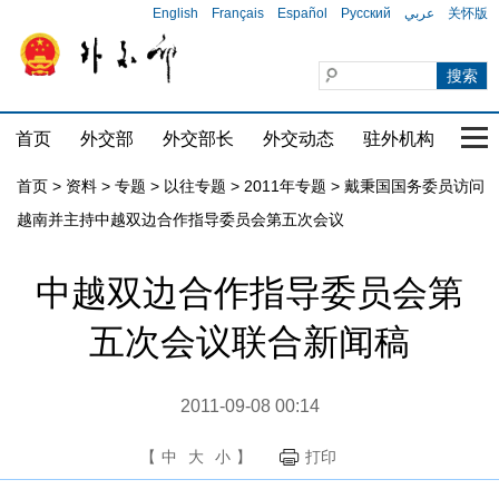
English
Français
Español
Русский
عربي
关怀版
首页
外交部
外交部长
外交动态
驻外机构
国家
首页
>
资料
>
专题
>
以往专题
>
2011年专题
>
戴秉国国务委员访问
越南并主持中越双边合作指导委员会第五次会议
中越双边合作指导委员会第
五次会议联合新闻稿
2011-09-08 00:14
【
中
大
小
】
打印