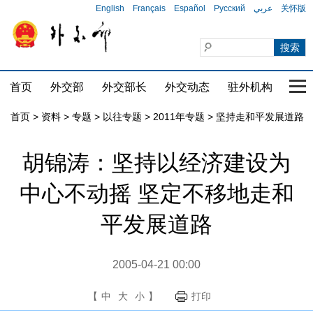
English
Français
Español
Русский
عربي
关怀版
首页
外交部
外交部长
外交动态
驻外机构
国家
首页
>
资料
>
专题
>
以往专题
>
2011年专题
>
坚持走和平发展道路
胡锦涛：坚持以经济建设为
中心不动摇 坚定不移地走和
平发展道路
2005-04-21 00:00
【
中
大
小
】
打印