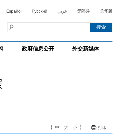
Español
Русский
عربي
无障碍
关怀版
料
政府信息公开
外交新媒体
展
言
【
中
大
小
】
打印