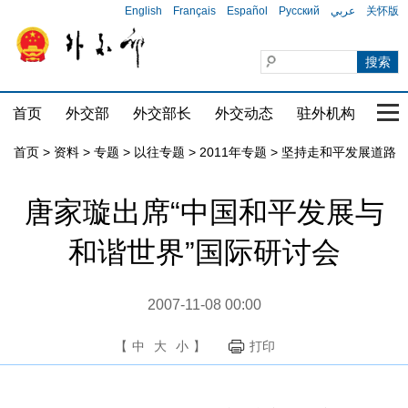
English
Français
Español
Русский
عربي
关怀版
首页
外交部
外交部长
外交动态
驻外机构
国家
首页
>
资料
>
专题
>
以往专题
>
2011年专题
>
坚持走和平发展道路
唐家璇出席“中国和平发展与
和谐世界”国际研讨会
2007-11-08 00:00
【
中
大
小
】
打印