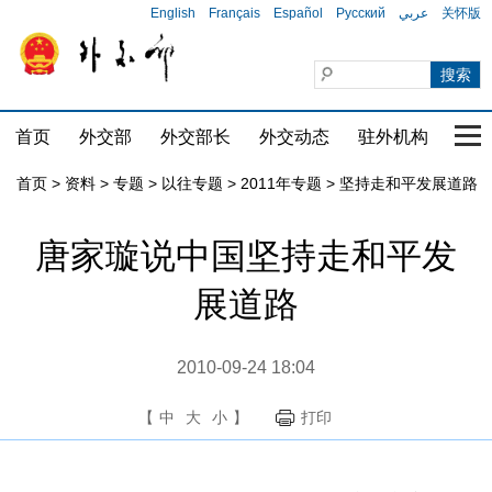
English
Français
Español
Русский
عربي
关怀版
首页
外交部
外交部长
外交动态
驻外机构
国家
首页
>
资料
>
专题
>
以往专题
>
2011年专题
>
坚持走和平发展道路
唐家璇说中国坚持走和平发
展道路
2010-09-24 18:04
【
中
大
小
】
打印