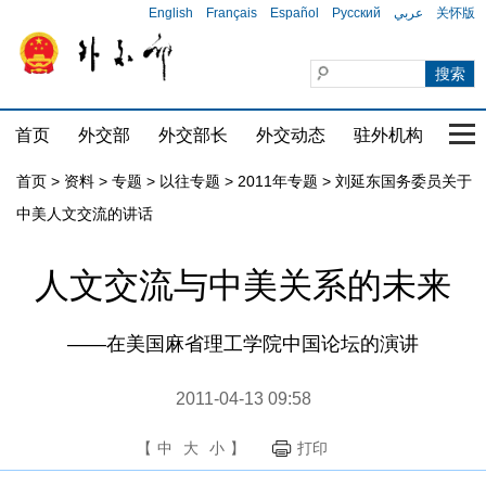
English
Français
Español
Русский
عربي
关怀版
首页
外交部
外交部长
外交动态
驻外机构
国家
首页
>
资料
>
专题
>
以往专题
>
2011年专题
>
刘延东国务委员关于
中美人文交流的讲话
人文交流与中美关系的未来
——在美国麻省理工学院中国论坛的演讲
2011-04-13 09:58
【
中
大
小
】
打印