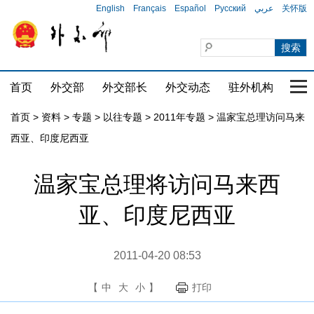
English
Français
Español
Русский
عربي
关怀版
首页
外交部
外交部长
外交动态
驻外机构
国家
首页
>
资料
>
专题
>
以往专题
>
2011年专题
>
温家宝总理访问马来
西亚、印度尼西亚
温家宝总理将访问马来西
亚、印度尼西亚
2011-04-20 08:53
【
中
大
小
】
打印