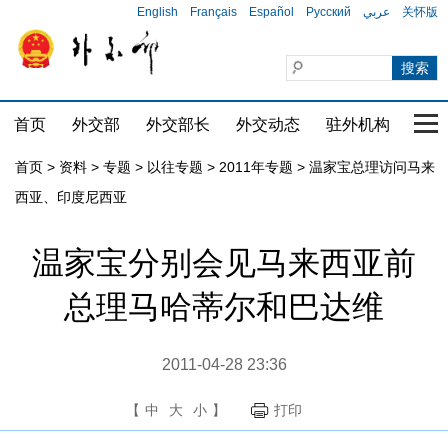
English
Français
Español
Русский
عربي
关怀版
首页
外交部
外交部长
外交动态
驻外机构
国家
首页
>
资料
>
专题
>
以往专题
>
2011年专题
>
温家宝总理访问马来
西亚、印度尼西亚
温家宝分别会见马来西亚前
总理马哈蒂尔和巴达维
2011-04-28 23:36
【
中
大
小
】
打印