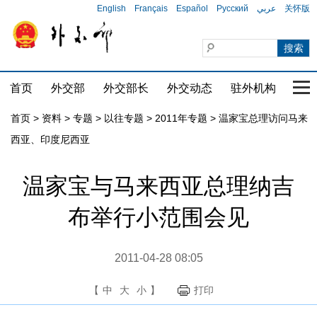
English
Français
Español
Русский
عربي
关怀版
首页
外交部
外交部长
外交动态
驻外机构
国家
首页
>
资料
>
专题
>
以往专题
>
2011年专题
>
温家宝总理访问马来
西亚、印度尼西亚
温家宝与马来西亚总理纳吉
布举行小范围会见
2011-04-28 08:05
【
中
大
小
】
打印