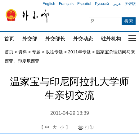
English
Français
Español
Русский
عربي
关怀版
首页
外交部
外交部长
外交动态
驻外机构
国家
首页
>
资料
>
专题
>
以往专题
>
2011年专题
>
温家宝总理访问马来
西亚、印度尼西亚
温家宝与印尼阿拉扎大学师
生亲切交流
2011-04-29 13:39
【
中
大
小
】
打印