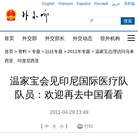
English
Français
Español
Русский
عربي
关怀版
首页
外交部
外交部长
外交动态
驻外机构
国家
首页
>
资料
>
专题
>
以往专题
>
2011年专题
>
温家宝总理访问马来
西亚、印度尼西亚
温家宝会见印尼国际医疗队
队员：欢迎再去中国看看
2011-04-29 13:49
【
中
大
小
】
打印